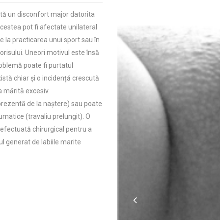
tă un disconfort major datorita
Acestea pot fi afectate unilateral
e la practicarea unui sport sau în
torisului. Uneori motivul este însă
roblemă poate fi purtatul
istă chiar și o incidență crescută
ra mărită excesiv.
rezentă de la naștere) sau poate
umatice (travaliu prelungit). O
i efectuată chirurgical pentru a
l generat de labiile marite