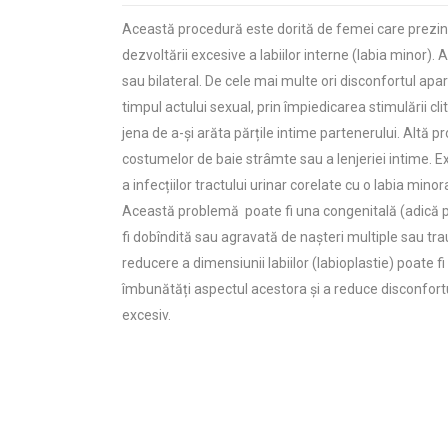
Această procedură este dorită de femei care prezin
dezvoltării excesive a labiilor interne (labia minor). 
sau bilateral. De cele mai multe ori disconfortul apar
timpul actului sexual, prin împiedicarea stimulării cli
jena de a-și arăta părțile intime partenerului. Altă p
costumelor de baie strâmte sau a lenjeriei intime. Ex
a infecțiilor tractului urinar corelate cu o labia mino
Această problemă poate fi una congenitală (adică p
fi dobîndită sau agravată de nașteri multiple sau tra
reducere a dimensiunii labiilor (labioplastie) poate f
îmbunătăți aspectul acestora și a reduce disconfortu
excesiv.